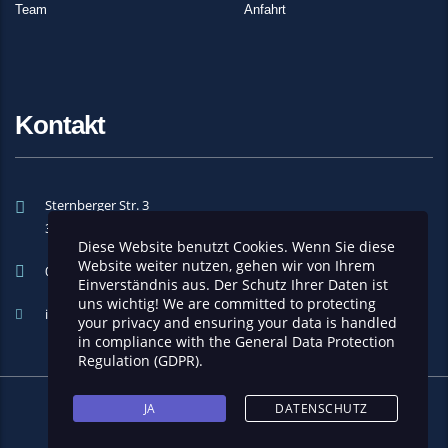
Team
Anfahrt
Kontakt
Sternberger Str. 3
32694 Dörentrup
Diese Website benutzt Cookies. Wenn Sie diese
Website weiter nutzen, gehen wir von Ihrem
05265 9495-0
Einverständnis aus. Der Schutz Ihrer Daten ist
uns wichtig! We are committed to protecting
info@brinkmann-unternehmensberatung.de
your privacy and ensuring your data is handled
in compliance with the
General Data Protection
Regulation (GDPR)
.
JA
DATENSCHUTZ
Copyright 2026 © SaSieBa | Handcrafted with
Impressum
|
Datenschutz