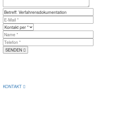
SENDEN
Nehmen Sie Kontakt zu uns auf, wir beraten
und unterstützen Sie.
KONTAKT
Links
Philosophie
Leistungsüberblick
Existenzgründerberatungen
Intensivberatungen
Komplettbetreuung
BetriebsCheck