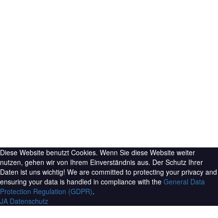
Team
Anfahrt
Kontakt
Sternberger Str. 3
32694 Dörentrup
05265 9495-0
info@brinkmann-unternehmensberatung.de
Copyright 2026 © SaSieBa | Handcrafted with
Impressum
|
Datenschutz
Diese Website benutzt Cookies. Wenn Sie diese Website weiter
nutzen, gehen wir von Ihrem Einverständnis aus. Der Schutz Ihrer
Daten ist uns wichtig! We are committed to protecting your privacy and
ensuring your data is handled in compliance with the
General Data
Protection Regulation (GDPR)
.
JA
Datenschutz